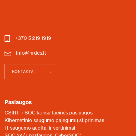
+370 5 219 1919
info@nrdcs.lt
KONTAKTAI
Paslaugos
CSIRT ir SOC konsultacinės paslaugos
Kibernetinio saugumo pajėgumų stiprinimas
IT saugumo auditai ir vertinimai
SOC 24/7 paslaugos „CyberSOC“