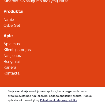
Kibernetinio saugumo mokymų kursai
Produktai
Natrix
CyberSet
Apie
Apie mus
Klientų istorijos
Naujienos
Renginiai
Karjera
Kontaktai
Šioje svetainėje naudojame slapukus, kurie pagerina ir Jums
© 2026. Visos teisės saugomos
pritaiko svetainės funkcijas bei padeda analizuoti srautą. Plačiau
apie slapukų naudojimą:
Privatumo ir slapukų politika
Privatumo ir slapukų politika