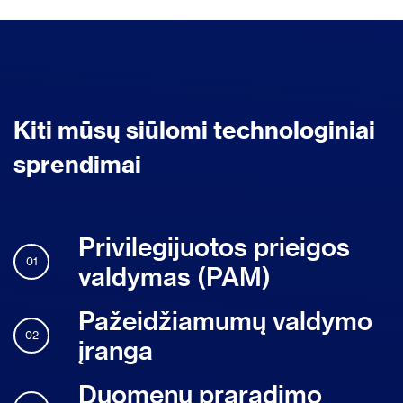
Kiti mūsų siūlomi technologiniai
sprendimai
Privilegijuotos prieigos
01
valdymas (PAM)
Pažeidžiamumų valdymo
02
įranga
Duomenų praradimo