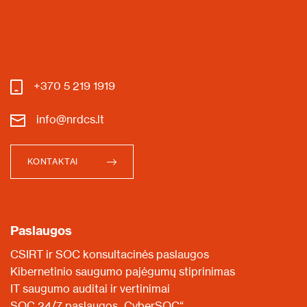
+370 5 219 1919
info@nrdcs.lt
KONTAKTAI
Paslaugos
CSIRT ir SOC konsultacinės paslaugos
Kibernetinio saugumo pajėgumų stiprinimas
IT saugumo auditai ir vertinimai
SOC 24/7 paslaugos „CyberSOC“