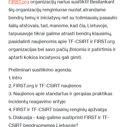
FIRST.org
organizacijų narius susitikti! Besilankant
šių organizacijų renginiuose nuolat atrandame
bendrų temų ir iniciatyvų net su tolimiausių pasaulio
šalių atstovais, tad, manome, kad čia, Lietuvoje,
tarpusavyje tikrai galime atrasti bendrų klausimų,
pasidalinti naujienomis apie TF-CSIRT ir FIRST.org
organizacijas bei savo pačių žiniomis ir patirtimis ir
aptarti kokios inciatyvos gali gimti.
Preliminari susitikimo agenda:
1. Intro
2. FIRST.org ir TF-CSIRT naujienos
3. Naujienos apie standartus ir gerąsias praktikas
incidentų reagavimo srityje
4. FIRST ir TF-CSIRT būsimų renginių apžvalga
5. Diskusija – kaip galime sustiprinti FIRST ir TF-
CSIRT bendruomenes Lietuvoje?