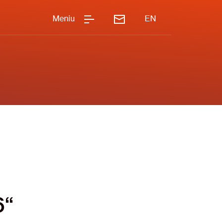
Meniu
EN
6“