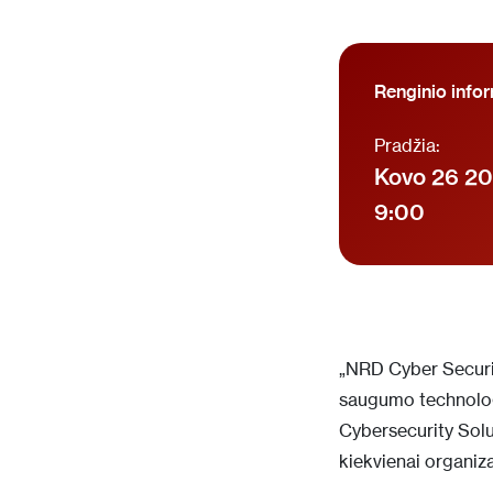
Renginio infor
Pradžia:
Kovo 26 2
9:00
„NRD Cyber Security
saugumo technologi
Cybersecurity Solut
kiekvienai organiza