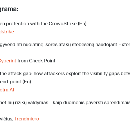
grama:
ven protection with the CrowdStrike
(En)
strike
įgyvendinti nuolatinę išorės atakų stebėseną naudojant Exte
yberint
from Check Point
he attack gap: how attackers exploit the visibility gaps be
 end-point (En).
ctra AI
etinių rizikų valdymas – kaip duomenis paversti sprendimais i
vičius,
Trendmicro