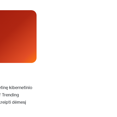
etinę kibernetinio
f Trending
kreipti dėmesį