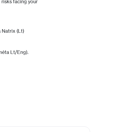
 risks facing your
a
Natrix (Lt)
mėta Lt/Eng).