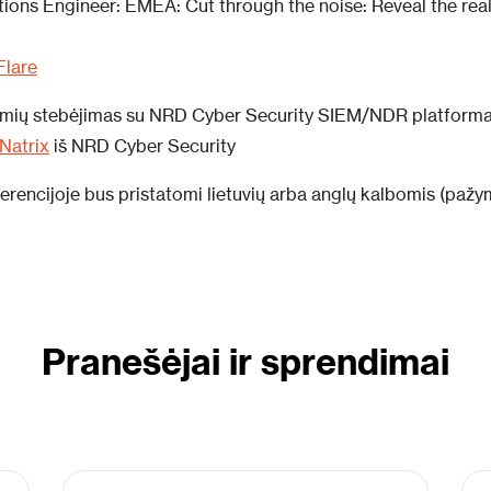
ions Engineer: EMEA: Cut through the noise: Reveal the real
Flare
mių stebėjimas su NRD Cyber Security
SIEM/NDR platform
Natrix
iš NRD Cyber Security
ferencijoje bus pristatomi lietuvių arba anglų kalbomis (pažy
Pranešėjai ir sprendimai