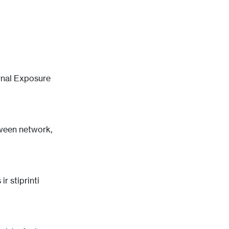
rnal Exposure
tween network,
r stiprinti