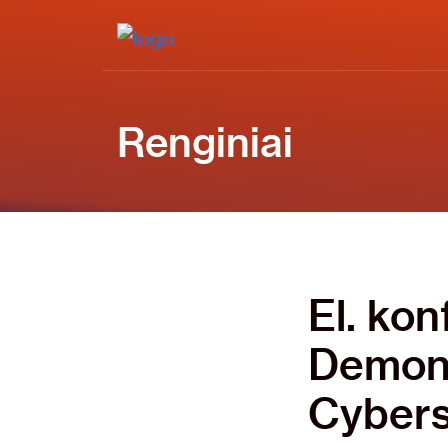
Renginiai
El. kon
Demons
Cybers