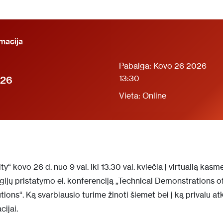
macija
Pabaiga: Kovo 26 2026
13:30
026
Vieta: Online
“ kovo 26 d. nuo 9 val. iki 13.30 val. kviečia į virtualią kasm
jų pristatymo el. konferenciją „Technical Demonstrations o
ions“. Ką svarbiausio turime žinoti šiemet bei į ką privalu at
cijai.