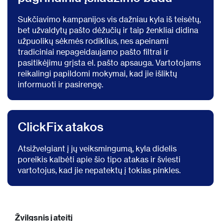
Sukčiavimo kampanijos vis dažniau kyla iš teisėtų,
Sukčiavimas el. paštu išlieka
bet užvaldytų pašto dėžučių ir taip ženkliai didina
pagrindiniu įsilaužimo būdu
užpuolikų sėkmės rodiklius, nes apeinami
tradiciniai nepageidaujamo pašto filtrai ir
pasitikėjimu grįsta el. pašto apsauga. Vartotojams
reikalingi papildomi mokymai, kad jie išliktų
informuoti ir pasirengę.
ClickFix atakos
ClickFix atakos
Atsižvelgiant į jų veiksmingumą, kyla didelis
poreikis kalbėti apie šio tipo atakas ir šviesti
vartotojus, kad jie nepatektų į tokias pinkles.
Žvilgsnis į ateitį