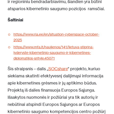
ir regioniniu bendradarbiavimu, šiandien yra būtini
atsparios kibernetinio saugumo pozicijos ramsčiai.
Šaltiniai
https://www.ria.ee/en/situation-cyberspace-october-
2025
https://www.mfa.lt/naujienos/141/lietuva-stiprina-
lyderyste-kibernetinio-saugumo-ir-kibernetines-
diplomatijos-srityje:45071
Šis straipsnis – dalis „
SOCshare
“ projekto, kuriuo
siekiama skatinti efektyvesnį dalijimąsi informacija
apie kibernetines grėsmes ir jų aptikimo būdus.
Projektą iš dalies finansuoja Europos Sąjunga.
Išsakytos nuomonės ir požiūriai yra tik autorių ir
nebūtinai atspindi Europos Sąjungos ar Europos
kibernetinio saugumo kompetencijos centro požiūrį