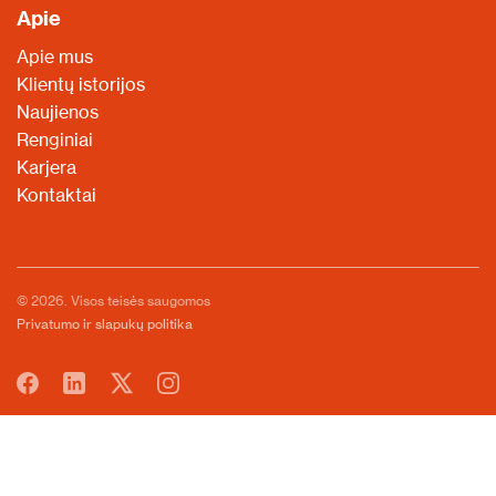
Apie
Apie mus
Klientų istorijos
Naujienos
Renginiai
Karjera
Kontaktai
© 2026. Visos teisės saugomos
Privatumo ir slapukų politika