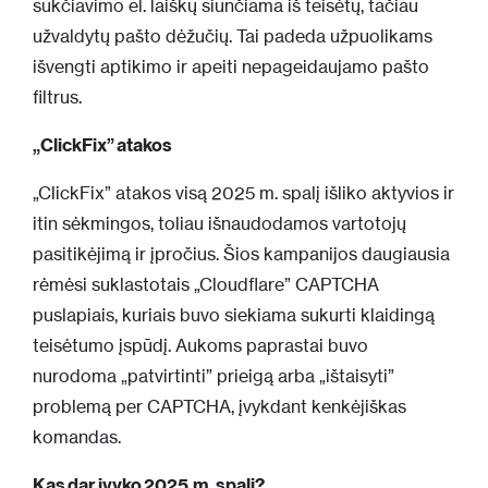
sukčiavimo el. laiškų siunčiama iš teisėtų, tačiau
užvaldytų pašto dėžučių. Tai padeda užpuolikams
išvengti aptikimo ir apeiti nepageidaujamo pašto
filtrus.
„ClickFix” atakos
„ClickFix” atakos visą 2025 m. spalį išliko aktyvios ir
itin sėkmingos, toliau išnaudodamos vartotojų
pasitikėjimą ir įpročius. Šios kampanijos daugiausia
rėmėsi suklastotais „Cloudflare” CAPTCHA
puslapiais, kuriais buvo siekiama sukurti klaidingą
teisėtumo įspūdį. Aukoms paprastai buvo
nurodoma „patvirtinti” prieigą arba „ištaisyti”
problemą per CAPTCHA, įvykdant kenkėjiškas
komandas.
Kas dar įvyko 2025 m. spalį?