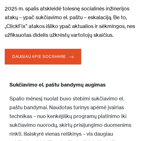
2025 m. spalis atskleidė tolesnę socialinės inžinerijos
atakų – ypač sukčiavimo el. paštu –
eskalaciją
. Be to,
„
ClickFix
” atakos išliko ypač aktualios ir sėkmingos, nes
užfiksuotas didelis užkrėstų vartotojų skaičius.
DAUGIAU APIE SOCSHARE
Sukčiavimo el. paštu bandymų augimas
Spalio mėnesį nuolat buvo stebimi sukčiavimo el.
paštu bandymai. Naudotas turinys apėmė įvairias
technikas – nuo kenkėjiškų programų platinimo iki
sukčiavimo nuorodų, skirtų prisijungimo duomenims
rinkti.
Išsiskyrė vienas reiškinys – vis daugiau