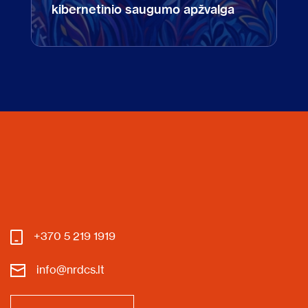
kibernetinio saugumo apžvalga
+370 5 219 1919
info@nrdcs.lt