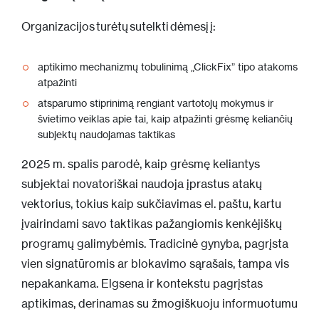
Organizacijos turėtų sutelkti dėmesį į:
aptikimo mechanizmų tobulinimą „ClickFix” tipo atakoms
atpažinti
atsparumo stiprinimą rengiant vartotojų mokymus ir
švietimo veiklas apie tai, kaip atpažinti grėsmę keliančių
subjektų naudojamas taktikas
2025 m. spalis parodė, kaip grėsmę keliantys
subjektai novatoriškai naudoja įprastus atakų
vektorius, tokius kaip sukčiavimas el. paštu, kartu
įvairindami savo taktikas pažangiomis kenkėjiškų
programų galimybėmis. Tradicinė gynyba, pagrįsta
vien signatūromis ar blokavimo sąrašais, tampa vis
nepakankama.
Elgsena ir kontekstu pagrįstas
aptikimas, derinamas su žmogiškuoju informuotumu