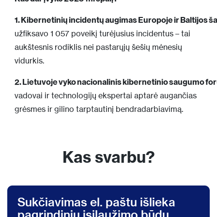
1.
Kibernetinių incidentų augimas Europoje ir Baltijos š
užfiksavo 1 057 poveikį turėjusius incidentus – tai
aukštesnis rodiklis nei pastarųjų šešių mėnesių
vidurkis.
2.
Lietuvoje vyko nacionalinis kibernetinio saugumo f
vadovai ir technologijų ekspertai aptarė augančias
grėsmes ir gilino tarptautinį bendradarbiavimą.
Kas svarbu?
Sukčiavimas el. paštu išlieka
pagrindiniu įsilaužimo būdu