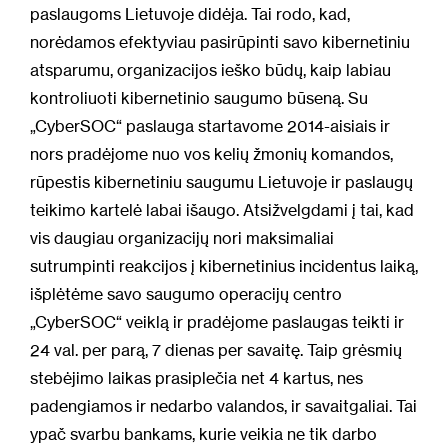
paslaugoms Lietuvoje didėja. Tai rodo, kad,
norėdamos efektyviau pasirūpinti savo kibernetiniu
atsparumu, organizacijos ieško būdų, kaip labiau
kontroliuoti kibernetinio saugumo būseną. Su
„CyberSOC“ paslauga startavome 2014-aisiais ir
nors pradėjome nuo vos kelių žmonių komandos,
rūpestis kibernetiniu saugumu Lietuvoje ir paslaugų
teikimo kartelė labai išaugo. Atsižvelgdami į tai, kad
vis daugiau organizacijų nori maksimaliai
sutrumpinti reakcijos į kibernetinius incidentus laiką,
išplėtėme savo saugumo operacijų centro
„CyberSOC“ veiklą ir pradėjome paslaugas teikti ir
24 val. per parą, 7 dienas per savaitę. Taip grėsmių
stebėjimo laikas prasiplečia net 4 kartus, nes
padengiamos ir nedarbo valandos, ir savaitgaliai. Tai
ypač svarbu bankams, kurie veikia ne tik darbo