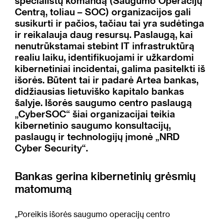
specialistų komandą (Saugumo Operacijų
Centrą, toliau – SOC) organizacijos gali
susikurti ir pačios, tačiau tai yra sudėtinga
ir reikalauja daug resursų. Paslaugą, kai
nenutrūkstamai stebint IT infrastruktūrą
realiu laiku, identifikuojami ir užkardomi
kibernetiniai incidentai, galima pasitelkti iš
išorės. Būtent tai ir padarė Artea bankas,
didžiausias lietuviško kapitalo bankas
šalyje. Išorės saugumo centro paslaugą
„CyberSOC“ šiai organizacijai teikia
kibernetinio saugumo konsultacijų,
paslaugų ir technologijų įmonė „NRD
Cyber Security“.
Bankas gerina kibernetinių grėsmių
matomumą
„Poreikis išorės saugumo operacijų centro