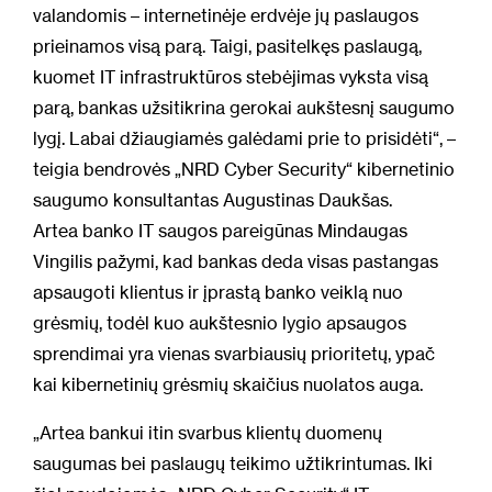
valandomis – internetinėje erdvėje jų paslaugos
prieinamos visą parą. Taigi, pasitelkęs paslaugą,
kuomet IT infrastruktūros stebėjimas vyksta visą
parą, bankas užsitikrina gerokai aukštesnį saugumo
lygį. Labai džiaugiamės galėdami prie to prisidėti“, –
teigia bendrovės „NRD Cyber Security“ kibernetinio
saugumo konsultantas Augustinas Daukšas.
Artea banko IT saugos pareigūnas Mindaugas
Vingilis pažymi, kad bankas deda visas pastangas
apsaugoti klientus ir įprastą banko veiklą nuo
grėsmių, todėl kuo aukštesnio lygio apsaugos
sprendimai yra vienas svarbiausių prioritetų, ypač
kai kibernetinių grėsmių skaičius nuolatos auga.
„Artea bankui itin svarbus klientų duomenų
saugumas bei paslaugų teikimo užtikrintumas. Iki