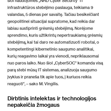
šiol naudojomės „NRD Cyber Security“ IT
infrastruktūros stebėjimo paslauga, teikiama 9
valandas, 5 dienas per savaitę. Tačiau besikeičiant
geopolitinei situacijai supratome, kad reikia dar
labiau sustiprinti grėsmių stebėjimą. Norėjome
sprendimo, kuris užtikrintų nepertraukiamą grėsmių
stebėjimą, kai tai daro ne automatizuoti robotai, o
kompetentingi kibernetinio saugumo analitikai,
kurių reagavimo laikai yra vienodi, nepriklausomai
nuo paros laiko. Nuo šiol „CyberSOC“ komanda visą
parą stebi mūsų IT sistemas, analizuoja saugumo
įvykius ir praneša tik apie tuos, į kuriuos reikia
reaguoti“, – sako M. Vingilis.
Dirbtinis intelektas ir technologijos
nepakeičia žmogaus