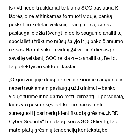
Įsigyti nepertraukiamai teikiamą SOC paslaugą iš
išorės, o ne atitinkamas formuoti viduje, banką
paskatino keletas veiksnių – visų pirma, išorės
paslauga leidžia išvengti didelio saugumo analitikų
specialistų trūkumo mūsų šalyje ir jų pakeičiamumo
rizikos. Norint sukurti vidinį 24 val. ir 7 dienas per
savaitę veikiantį SOC reikia 4 – 5 analitikų. Be to,
taip efektyviau valdomi kaštai.
„Organizacijoje daug dėmesio skiriame saugumui ir
nepertraukiamam paslaugų užtikrinimui – banko
viduje turime ir ne darbo metu dirbantį IT personalą,
kuris yra pasiruošęs bet kuriuo paros metu
sureaguoti į partnerių identifikuotą grėsmę. „NRD
Cyber Security“ turi daug išorės SOC klientų, tad
mato platų grėsmių tendencijų kontekstą bei