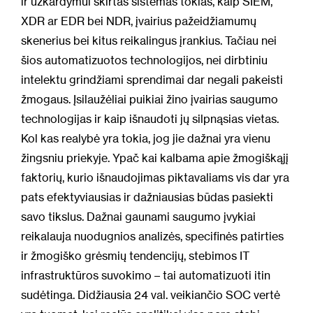
ir užkardymui skirtas sistemas tokias, kaip SIEM,
XDR ar EDR bei NDR, įvairius pažeidžiamumų
skenerius bei kitus reikalingus įrankius. Tačiau nei
šios automatizuotos technologijos, nei dirbtiniu
intelektu grindžiami sprendimai dar negali pakeisti
žmogaus. Įsilaužėliai puikiai žino įvairias saugumo
technologijas ir kaip išnaudoti jų silpnąsias vietas.
Kol kas realybė yra tokia, jog jie dažnai yra vienu
žingsniu priekyje. Ypač kai kalbama apie žmogiškąjį
faktorių, kurio išnaudojimas piktavaliams vis dar yra
pats efektyviausias ir dažniausias būdas pasiekti
savo tikslus. Dažnai gaunami saugumo įvykiai
reikalauja nuodugnios analizės, specifinės patirties
ir žmogiško grėsmių tendencijų, stebimos IT
infrastruktūros suvokimo – tai automatizuoti itin
sudėtinga. Didžiausia 24 val. veikiančio SOC vertė