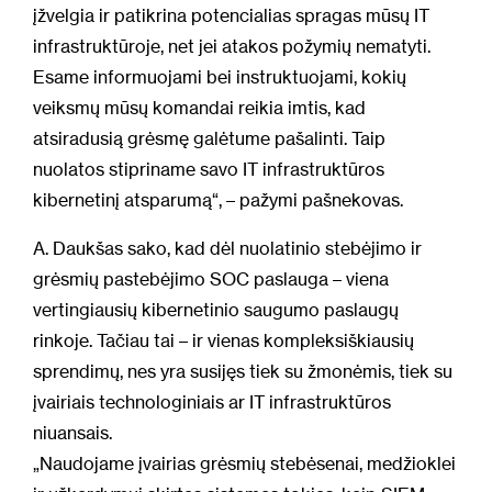
įžvelgia ir patikrina potencialias spragas mūsų IT
infrastruktūroje, net jei atakos požymių nematyti.
Esame informuojami bei instruktuojami, kokių
veiksmų mūsų komandai reikia imtis, kad
atsiradusią grėsmę galėtume pašalinti. Taip
nuolatos stipriname savo IT infrastruktūros
kibernetinį atsparumą“, – pažymi pašnekovas.
A. Daukšas sako, kad dėl nuolatinio stebėjimo ir
grėsmių pastebėjimo SOC paslauga – viena
vertingiausių kibernetinio saugumo paslaugų
rinkoje. Tačiau tai – ir vienas kompleksiškiausių
sprendimų, nes yra susijęs tiek su žmonėmis, tiek su
įvairiais technologiniais ar IT infrastruktūros
niuansais.
„Naudojame įvairias grėsmių stebėsenai, medžioklei