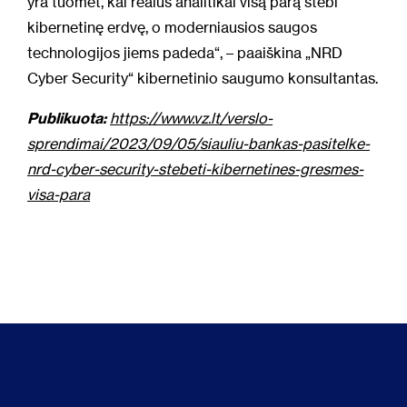
yra tuomet, kai realūs analitikai visą parą stebi
kibernetinę erdvę, o moderniausios saugos
technologijos jiems padeda“, – paaiškina „NRD
Cyber Security“ kibernetinio saugumo konsultantas.
Publikuota:
https://www.vz.lt/verslo-
sprendimai/2023/09/05/siauliu-bankas-pasitelke-
nrd-cyber-security-stebeti-kibernetines-gresmes-
visa-para