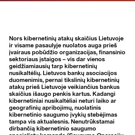
Nors kibernetinių atakų skaičius Lietuvoje
ir visame pasaulyje nuolatos auga prieš
įvairaus pobūdžio organizacijas, finansinio
sektoriaus įstaigos – vis dar vienos
geidžiamiausių tarp kibernetinių
nusikaltėlių. Lietuvos bankų asociacijos
duomenimis, pernai tikslinių kibernetinių
atakų prieš Lietuvoje veikiančius bankus
skaičius išaugo penkis kartus. Kadangi
kibernetiniai nusikaltėliai neturi laiko ar
geografinių apribojimų, nuolatinis
kibernetinio saugumo įvykių stebėjimas
tampa vis aktualesnis. Nenutrūkstamai
dirbančią kibernetinio saugumo