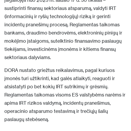
įsigaliojęs nuo 2025 m. sausio 17 d. Jo tikslas –
sustiprinti finansų sektoriaus atsparumą, valdyti IRT
(informacinių ir ryšių technologijų) riziką ir gerinti
incidentų pranešimų procesą. Reglamentas taikomas
bankams, draudimo bendrovėms, elektroninių pinigų ir
mokėjimo įstaigoms, sutelktinio finansavimo paslaugų
tiekėjams, investicinėms įmonėms ir kitiems finansų
sektoriaus dalyviams.
DORA nustato griežtus reikalavimus, pagal kuriuos
įmonės turi užtikrinti, kad galės atlaikyti, reaguoti ir
atsistatyti po bet kokių IRT sutrikimų ir grėsmių.
Reglamentas taikomas visoms ES valstybėms narėms ir
apima IRT rizikos valdymą, incidentų pranešimus,
operacinio atsparumo testavimą ir trečiųjų šalių
paslaugų stebėseną.