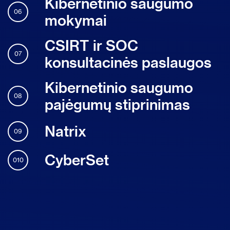
Kibernetinio saugumo
06
mokymai
CSIRT ir SOC
07
konsultacinės paslaugos
Kibernetinio saugumo
08
pajėgumų stiprinimas
Natrix
09
CyberSet
010