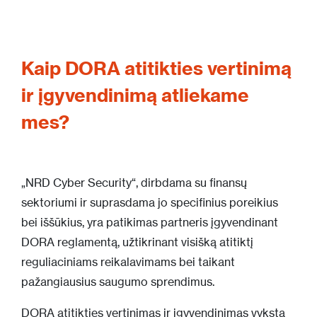
Kaip DORA atitikties vertinimą
ir įgyvendinimą atliekame
mes?
„NRD Cyber Security“, dirbdama su finansų
sektoriumi ir suprasdama jo specifinius poreikius
bei iššūkius, yra patikimas partneris įgyvendinant
DORA reglamentą, užtikrinant visišką atitiktį
reguliaciniams reikalavimams bei taikant
pažangiausius saugumo sprendimus.
DORA atitikties vertinimas ir įgyvendinimas vyksta