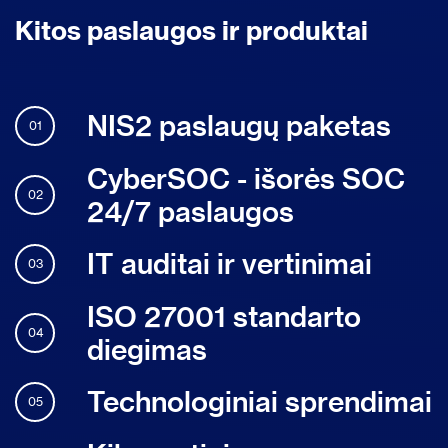
Kitos paslaugos ir produktai
NIS2 paslaugų paketas
01
CyberSOC - išorės SOC
02
24/7 paslaugos
IT auditai ir vertinimai
03
ISO 27001 standarto
04
diegimas
Technologiniai sprendimai
05