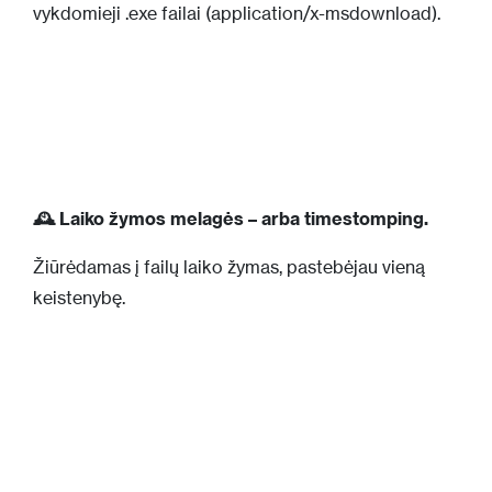
vykdomieji .exe failai (application/x-msdownload).
🕰️ Laiko žymos melagės – arba timestomping.
Žiūrėdamas į failų laiko žymas, pastebėjau vieną
keistenybę.