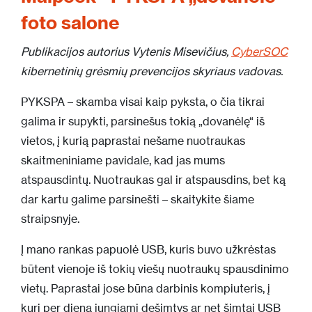
foto salone
Publikacijos autorius Vytenis Misevičius,
CyberSOC
kibernetinių grėsmių prevencijos skyriaus vadovas.
PYKSPA – skamba visai kaip pyksta, o čia tikrai
galima ir supykti, parsinešus tokią „dovanėlę“ iš
vietos, į kurią paprastai nešame nuotraukas
skaitmeniniame pavidale, kad jas mums
atspausdintų. Nuotraukas gal ir atspausdins, bet ką
dar kartu galime parsinešti – skaitykite šiame
straipsnyje.
Į mano rankas papuolė USB, kuris buvo užkrėstas
būtent vienoje iš tokių viešų nuotraukų spausdinimo
vietų. Paprastai jose būna darbinis kompiuteris, į
kurį per dieną jungiami dešimtys ar net šimtai USB