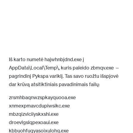
Iš karto numetė hajwhnbjdnd.exe į
AppData\Local\Temp\, kuris paleido zbmqv.exe —
pagrindinį Pykspa variklį. Tas savo ruožtu išspjovė
dar krūvą atsitiktiniais pavadinimais failų:
zrsmhbaqnwzspkayquooa.exe
xnmexpmavcdupiwsikc.exe
mbzqizviciiyskxshi.exe
droevlgslqpexoaui.exe
kbbuohfuqyasoixulohg.exe