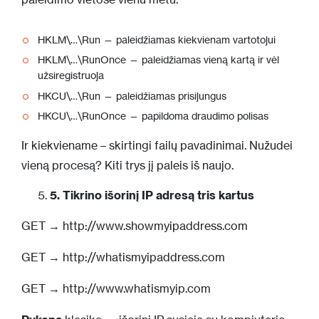
HKLM\…\Run — paleidžiamas kiekvienam vartotojui
HKLM\…\RunOnce — paleidžiamas vieną kartą ir vėl
užsiregistruoja
HKCU\…\Run — paleidžiamas prisijungus
HKCU\…\RunOnce — papildoma draudimo polisas
Ir kiekviename – skirtingi failų pavadinimai. Nužudei
vieną procesą? Kiti trys jį paleis iš naujo.
5. Tikrino išorinį IP adresą tris kartus
GET → http://www.showmyipaddress.com
GET → http://whatismyipaddress.com
GET → http://www.whatismyip.com