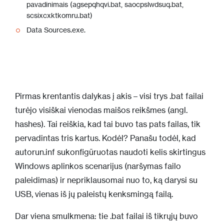
pavadinimais (agsepqhqvi.bat, saocpslwdsuq.bat,
scsixcxktkomru.bat)
Data Sources.exe.
Pirmas krentantis dalykas į akis – visi trys .bat failai
turėjo visiškai vienodas maišos reikšmes (angl.
hashes). Tai reiškia, kad tai buvo tas pats failas, tik
pervadintas tris kartus. Kodėl? Panašu todėl, kad
autorun.inf sukonfigūruotas naudoti kelis skirtingus
Windows aplinkos scenarijus (naršymas failo
paleidimas) ir nepriklausomai nuo to, ką darysi su
USB, vienas iš jų paleistų kenksmingą failą.
Dar viena smulkmena: tie .bat failai iš tikrųjų buvo