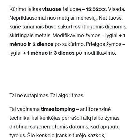
Kūrimo laikas
visuose
failuose –
15:52:xx.
Visada.
Nepriklausomai nuo metų ar mėnesių.. Net tuose,
kurie tariamais buvo sukurti skirtingomis dienomis,
skirtingais metais. Modifikavimo žymos – lygiai
+
1
mėnuo
ir 2 dienos
po sukūrimo. Prieigos žymos –
lygiai
+
1 mėnuo ir
3 dienos
po modifikavimo.
Tai ne sutapimas. Tai algoritmas.
Tai vadinama
timestomping
– antiforenzinė
technika, kai kenkėjas perrašo failų laiko žymas
dirbtinai sugeneruotomis datomis, kad apgautų
tyrėjus. Šio kenkėjo įrankis turėjo kažkokį