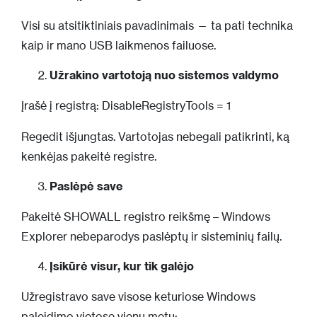
Visi su atsitiktiniais pavadinimais — ta pati technika
kaip ir mano USB laikmenos failuose.
Užrakino vartotoją nuo sistemos valdymo
Įrašė į registrą: DisableRegistryTools = 1
Regedit išjungtas. Vartotojas nebegali patikrinti, ką
kenkėjas pakeitė registre.
Paslėpė save
Pakeitė SHOWALL registro reikšmę – Windows
Explorer nebeparodys paslėptų ir sisteminių failų.
Įsikūrė visur, kur tik galėjo
Užregistravo save visose keturiose Windows
paleidimo vietose vienu metu: