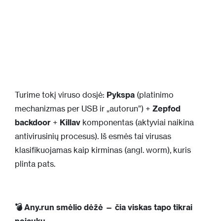
Turime tokį viruso dosjė:
Pykspa
(platinimo
mechanizmas per USB ir „autorun”) +
Zepfod
backdoor
+
Killav
komponentas (aktyviai naikina
antivirusinių procesus). Iš esmės tai virusas
klasifikuojamas kaip kirminas (angl. worm), kuris
plinta pats.
💣 Any.run smėlio dėžė — čia viskas tapo tikrai
nejauku