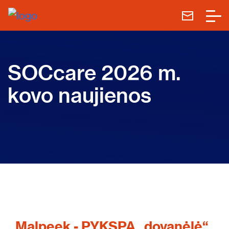
SOCcare 2026 m.
kovo naujienos
Malpeek - PYKSPA „dovanėlė“