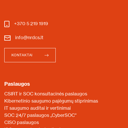
+370 5 219 1919
info@nrdcs.lt
KONTAKTAI
Paslaugos
CSIRT ir SOC konsultacinės paslaugos
Kibernetinio saugumo pajėgumų stiprinimas
IT saugumo auditai ir vertinimai
SOC 24/7 paslaugos „CyberSOC“
CISO paslaugos