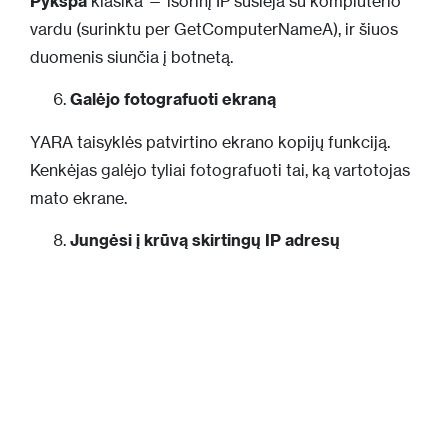
Pykspa
klasika — išorinį IP susieja su kompiuterio
vardu (surinktu per GetComputerNameA), ir šiuos
duomenis siunčia į botnetą.
Galėjo fotografuoti ekraną
YARA taisyklės patvirtino ekrano kopijų funkciją.
Kenkėjas galėjo tyliai fotografuoti tai, ką vartotojas
mato ekrane.
Jungėsi į krūvą skirtingų IP adresų