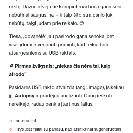
raktų. Dažnu atveju tie kompiuteriai būna gana seni,
nebūtinai saugūs, na – kitaip šito straipsnio juk
nebūtų, taigi judam prie reikalo. 😊
Tiesa, „dovanėlė“ jau pasirodo gana senoka, bet
visai įdomi ir verčianti priminti, kad reikia būti
atsargesniems su USB raktais.
🔎 Pirmas žvilgsnis: „niekas čia nėra tai, kaip
atrodo”
Pasidaręs USB rakto atvaizdą (angl. image), įsikėliau
jį į
Autopsy
ir pradėjau analizuoti. Daug ieškoti
nereikėjo, radau penkis įtartinus failus:
autorun.inf
Trys .bat failai su panašu, kad atsitiktinai sugeneruotais