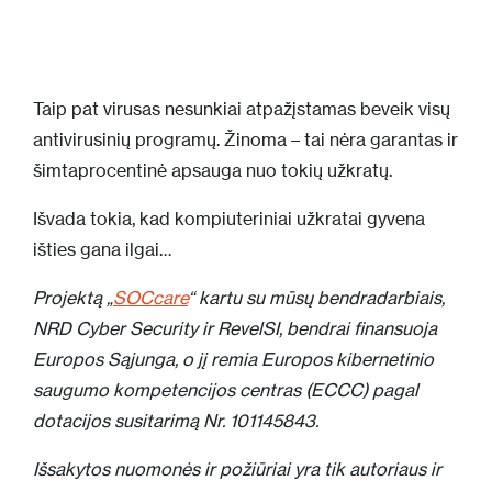
Taip pat virusas nesunkiai atpažįstamas beveik visų
antivirusinių programų. Žinoma – tai nėra garantas ir
šimtaprocentinė apsauga nuo tokių užkratų.
Išvada tokia, kad kompiuteriniai užkratai gyvena
išties gana ilgai…
Projektą „
SOCcare
“ kartu su mūsų bendradarbiais,
NRD Cyber Security ir RevelSI, bendrai finansuoja
Europos Sąjunga, o jį remia Europos kibernetinio
saugumo kompetencijos centras (ECCC) pagal
dotacijos susitarimą Nr. 101145843.
Išsakytos nuomonės ir požiūriai yra tik autoriaus ir