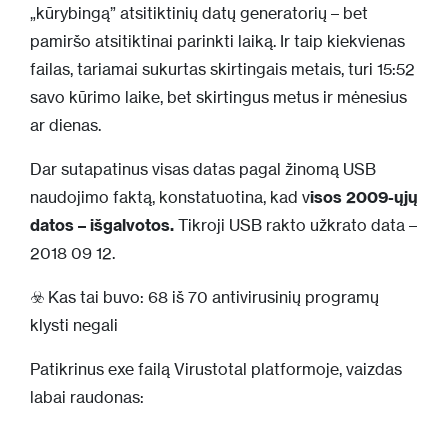
„kūrybingą” atsitiktinių datų generatorių – bet
pamiršo atsitiktinai parinkti laiką. Ir taip kiekvienas
failas, tariamai sukurtas skirtingais metais, turi 15:52
savo kūrimo laike, bet skirtingus metus ir mėnesius
ar dienas.
Dar sutapatinus visas datas pagal žinomą USB
naudojimo faktą, konstatuotina, kad v
isos 2009-ųjų
datos – išgalvotos.
Tikroji USB rakto užkrato data –
2018 09 12.
☣️ Kas tai buvo: 68 iš 70 antivirusinių programų
klysti negali
Patikrinus exe failą Virustotal platformoje, vaizdas
labai raudonas: